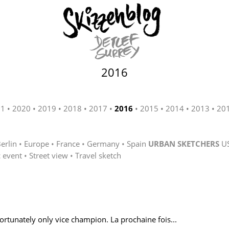
2016
21
2020
2019
2018
2017
2016
2015
2014
2013
20
erlin
Europe
France
Germany
Spain
URBAN SKETCHERS
U
c event
Street view
Travel sketch
fortunately only vice champion. La prochaine fois...