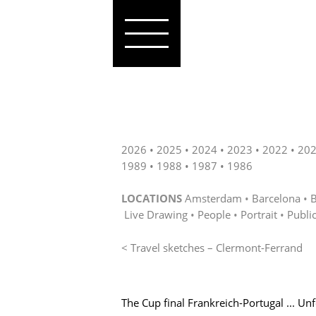
2026
2025
2024
2023
2022
20
1989
1988
1987
1986
LOCATIONS
Amsterdam
Barcelona
B
Live Drawing
People
Portrait
Publi
< Travel sketches – Clermont-Ferrand
The Cup final Frankreich-Portugal ... Un