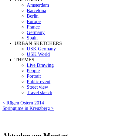
Amsterdam
Barcelona
Berlin
Europe
France
Germany
Spain
URBAN SKETCHERS
USK Germany
USK World
THEMES
Live Drawing
People
Portrait
Public event
Street view
Travel sketch
< Rügen Ostern 2014
Springtime in Kreuzberg >
Aktsalon am Montag