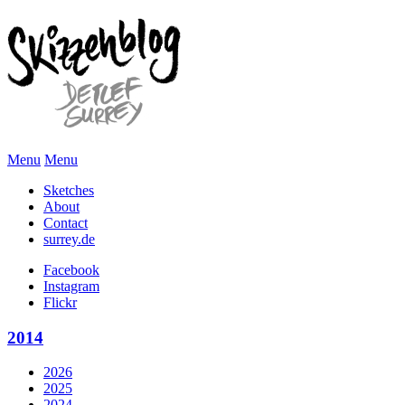
Menu
Menu
Sketches
About
Contact
surrey.de
Facebook
Instagram
Flickr
2014
2026
2025
2024