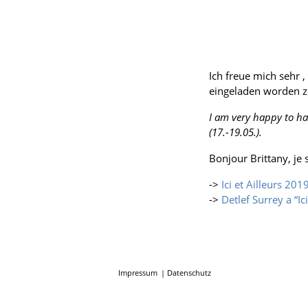
Ich freue mich sehr ,
eingeladen worden z
I am very happy to hav
(17.-19.05.).
Bonjour Brittany, je 
->
Ici et Ailleurs 201
->
Detlef Surrey a “Ic
Impressum
Datenschutz