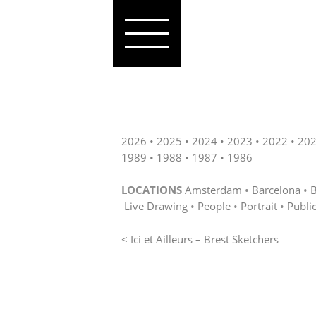
2026
2025
2024
2023
2022
20
1989
1988
1987
1986
LOCATIONS
Amsterdam
Barcelona
B
Live Drawing
People
Portrait
Publi
< Ici et Ailleurs – Brest Sketchers