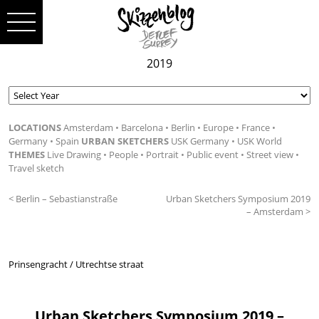
2019
LOCATIONS
Amsterdam
Barcelona
Berlin
Europe
France
Germany
Spain
URBAN SKETCHERS
USK Germany
USK World
THEMES
Live Drawing
People
Portrait
Public event
Street view
Travel sketch
< Berlin – Sebastianstraße
Urban Sketchers Symposium 2019
– Amsterdam >
Prinsengracht / Utrechtse straat
Urban Sketchers Symposium 2019 –