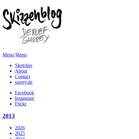
Menu
Menu
Sketches
About
Contact
surrey.de
Facebook
Instagram
Flickr
2013
2026
2025
2024